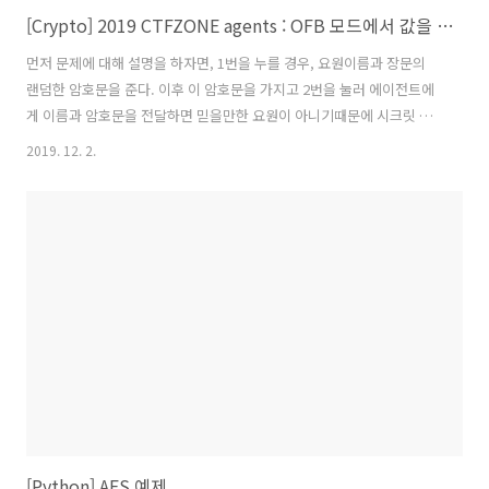
[Crypto] 2019 CTFZONE agents : OFB 모드에서 값을 조작해야하는 문제
먼저 문제에 대해 설명을 하자면, 1번을 누를 경우, 요원이름과 장문의
랜덤한 암호문을 준다. 이후 이 암호문을 가지고 2번을 눌러 에이전트에
게 이름과 암호문을 전달하면 믿을만한 요원이 아니기때문에 시크릿 메
시지를 줄 수 없다고 한다. 이에 분석을 해서 알게된 것을 아래와 같이 추
2019. 12. 2.
렸다. 알고있는 것: 1. AES-OFB모드로 암호화된 암호문 2. 세어보니 암
호문은 자릿수는 337자리 (ECB와 OFB모드처럼 길이가 블럭단위가 아
니다) 3. 한번 사용된 요원의 암호문은 재사용불가 4. 암호문은 JSON이
다. (337자리에서 특정 바이트들을 깨서 보내보았는데 정상동작을 할때
도 있고, "JSON Corrupted" 메시지가 뜰때도 있었음) 그래서 나는
JSON 값에 "{trust : 0}" 와 같은 필드가 존..
[Python] AES 예제